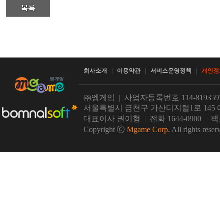
회사소개
|
이용약관
|
서비스운영정책
|
개인정
㈜엠게임
|
사업자등록번호 114-81935
서울특별시 금천구 가산디지털1로 145 
대표이사 권이형
|
전화 1644-0900
|
팩스
Copyright ⓒ
Mgame Corp.
All rights reser