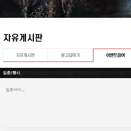
입춘2행시
입춘이다 ,,,