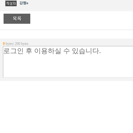
강짱a
0
bytes/ 200 bytes