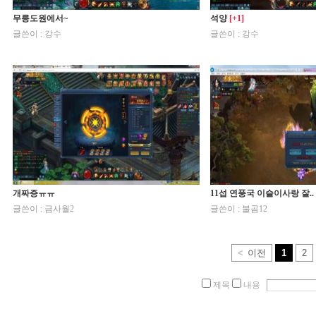
무릉도원에서~
석양
[+1]
글쓴이 : 강수
글쓴이 : 강수
개짜증ㅠㅠ
11섭 연풍국 이슬이사랑 잘..
글쓴이 : 금사월2
글쓴이 : 불곰12
<
이전
1
2
제목
내용